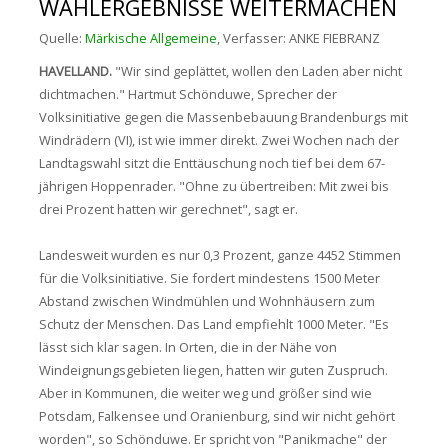
WAHLERGEBNISSE WEITERMACHEN
Quelle:
Märkische Allgemeine
, Verfasser: ANKE FIEBRANZ
HAVELLAND.
"Wir sind geplättet, wollen den Laden aber nicht
dichtmachen." Hartmut Schönduwe, Sprecher der
Volksinitiative gegen die Massenbebauung Brandenburgs mit
Windrädern (VI), ist wie immer direkt. Zwei Wochen nach der
Landtagswahl sitzt die Enttäuschung noch tief bei dem 67-
jährigen Hoppenrader. "Ohne zu übertreiben: Mit zwei bis
drei Prozent hatten wir gerechnet", sagt er.
Landesweit wurden es nur 0,3 Prozent, ganze 4452 Stimmen
für die Volksinitiative. Sie fordert mindestens 1500 Meter
Abstand zwischen Windmühlen und Wohnhäusern zum
Schutz der Menschen. Das Land empfiehlt 1000 Meter. "Es
lässt sich klar sagen. In Orten, die in der Nähe von
Windeignungsgebieten liegen, hatten wir guten Zuspruch.
Aber in Kommunen, die weiter weg und größer sind wie
Potsdam, Falkensee und Oranienburg, sind wir nicht gehört
worden", so Schönduwe. Er spricht von "Panikmache" der