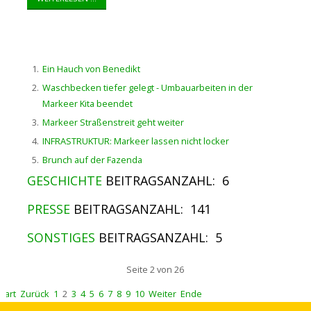
Ein Hauch von Benedikt
Waschbecken tiefer gelegt - Umbauarbeiten in der
Markeer Kita beendet
Markeer Straßenstreit geht weiter
INFRASTRUKTUR: Markeer lassen nicht locker
Brunch auf der Fazenda
GESCHICHTE
BEITRAGSANZAHL: 6
PRESSE
BEITRAGSANZAHL: 141
SONSTIGES
BEITRAGSANZAHL: 5
Seite 2 von 26
Start
Zurück
1
2
3
4
5
6
7
8
9
10
Weiter
Ende