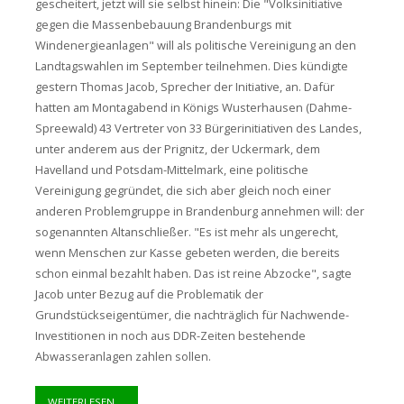
gescheitert, jetzt will sie selbst hinein: Die "Volksinitiative
gegen die Massenbebauung Brandenburgs mit
Windenergieanlagen" will als politische Vereinigung an den
Landtagswahlen im September teilnehmen. Dies kündigte
gestern Thomas Jacob, Sprecher der Initiative, an. Dafür
hatten am Montagabend in Königs Wusterhausen (Dahme-
Spreewald) 43 Vertreter von 33 Bürgerinitiativen des Landes,
unter anderem aus der Prignitz, der Uckermark, dem
Havelland und Potsdam-Mittelmark, eine politische
Vereinigung gegründet, die sich aber gleich noch einer
anderen Problemgruppe in Brandenburg annehmen will: der
sogenannten Altanschließer. "Es ist mehr als ungerecht,
wenn Menschen zur Kasse gebeten werden, die bereits
schon einmal bezahlt haben. Das ist reine Abzocke", sagte
Jacob unter Bezug auf die Problematik der
Grundstückseigentümer, die nachträglich für Nachwende-
Investitionen in noch aus DDR-Zeiten bestehende
Abwasseranlagen zahlen sollen.
WEITERLESEN ...