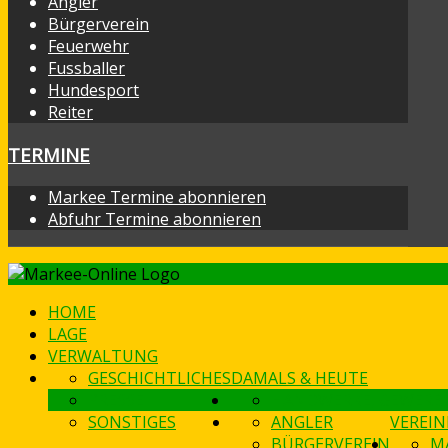
Angler
Bürgerverein
Feuerwehr
Fussballer
Hundesport
Reiter
TERMINE
Markee Termine abonnieren
Abfuhr Termine abonnieren
HOME
LAGE
VERWALTUNG
GESCHICHTLICHES
DAMALS & HEUTE
PRESSE
HANDWERKE, GEWERB
SONSTIGES
ANGLER
VEREIN
BÜRGERVEREIN
M