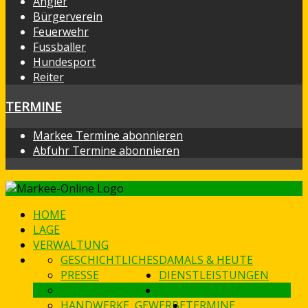
Angler
Bürgerverein
Feuerwehr
Fussballer
Hundesport
Reiter
TERMINE
Markee Termine abonnieren
Abfuhr Termine abonnieren
HOME
LAGE
VERWALTUNG
GESCHICHTLICHES
DAMALS & HEUTE
PRESSE
DIENSTLEISTUNGEN
SONSTIGES
VEREINE
HANDWERKE, GEWERBE
TERMINE