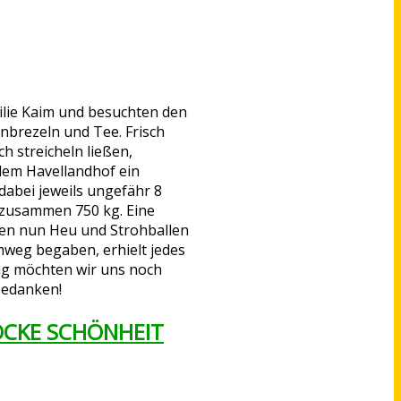
milie Kaim und besuchten den
nbrezeln und Tee. Frisch
 streicheln ließen,
 dem Havellandhof ein
dabei jeweils ungefähr 8
 zusammen 750 kg. Eine
ten nun Heu und Strohballen
imweg begaben, erhielt jedes
ag möchten wir uns noch
 bedanken!
OCKE SCHÖNHEIT