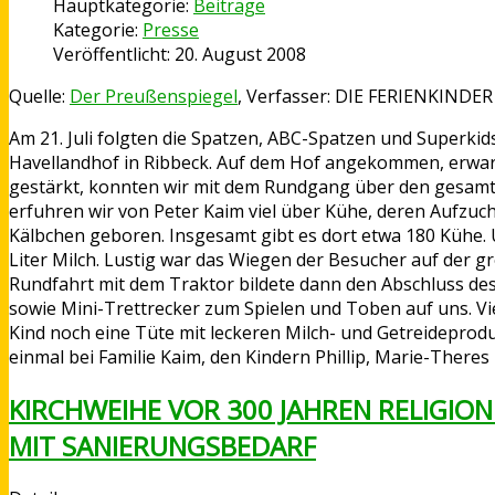
Hauptkategorie:
Beiträge
Kategorie:
Presse
Veröffentlicht: 20. August 2008
Quelle:
Der Preußenspiegel
, Verfasser: DIE FERIENKIN
Am 21. Juli folgten die Spatzen, ABC-Spatzen und Superkid
Havellandhof in Ribbeck. Auf dem Hof angekommen, erwart
gestärkt, konnten wir mit dem Rundgang über den gesamten
erfuhren wir von Peter Kaim viel über Kühe, deren Aufzuc
Kälbchen geboren. Insgesamt gibt es dort etwa 180 Kühe.
Liter Milch. Lustig war das Wiegen der Besucher auf der
Rundfahrt mit dem Traktor bildete dann den Abschluss de
sowie Mini-Trettrecker zum Spielen und Toben auf uns. Vie
Kind noch eine Tüte mit leckeren Milch- und Getreidepro
einmal bei Familie Kaim, den Kindern Phillip, Marie-There
KIRCHWEIHE VOR 300 JAHREN RELIGIO
MIT SANIERUNGSBEDARF