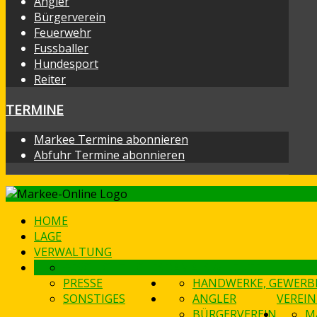
Angler
Bürgerverein
Feuerwehr
Fussballer
Hundesport
Reiter
TERMINE
Markee Termine abonnieren
Abfuhr Termine abonnieren
HOME
LAGE
VERWALTUNG
GESCHICHTLICHES
DAMALS & HEUTE
PRESSE
HANDWERKE, GEWERB
SONSTIGES
ANGLER
VEREIN
BÜRGERVEREIN
M