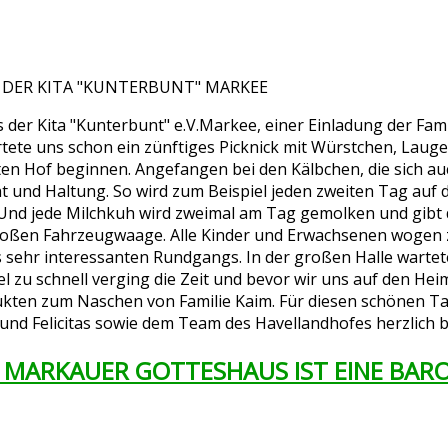
DER DER KITA "KUNTERBUNT" MARKEE
s der Kita "Kunterbunt" e.V.Markee, einer Einladung der Fa
ete uns schon ein zünftiges Picknick mit Würstchen, Lauge
 Hof beginnen. Angefangen bei den Kälbchen, die sich auch
ht und Haltung. So wird zum Beispiel jeden zweiten Tag auf
 Und jede Milchkuh wird zweimal am Tag gemolken und gibt 
 großen Fahrzeugwaage. Alle Kinder und Erwachsenen wogen
s sehr interessanten Rundgangs. In der großen Halle warte
l zu schnell verging die Zeit und bevor wir uns auf den He
dukten zum Naschen von Familie Kaim. Für diesen schönen T
s und Felicitas sowie dem Team des Havellandhofes herzlich
N MARKAUER GOTTESHAUS IST EINE BAR