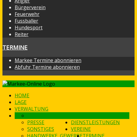
Angler
Bürgerverein
Feuerwehr
Fussballer
Hundesport
Reiter
TERMINE
Markee Termine abonnieren
Abfuhr Termine abonnieren
HOME
LAGE
VERWALTUNG
GESCHICHTLICHES
DAMALS & HEUTE
PRESSE
DIENSTLEISTUNGEN
SONSTIGES
VEREINE
HANDWERKE, GEWERBE
TERMINE