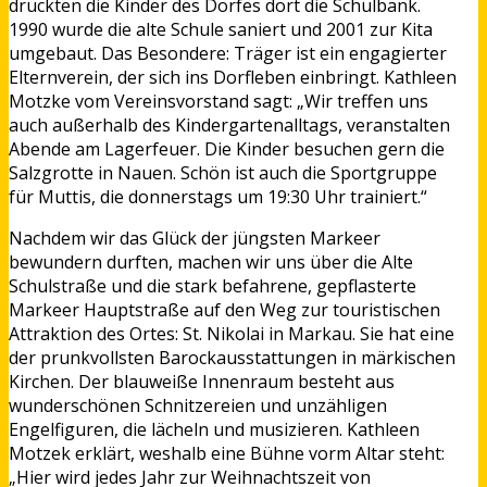
drückten die Kinder des Dorfes dort die Schulbank.
1990 wurde die alte Schule saniert und 2001 zur Kita
umgebaut. Das Besondere: Träger ist ein engagierter
Elternverein, der sich ins Dorfleben einbringt. Kathleen
Motzke vom Vereinsvorstand sagt: „Wir treffen uns
auch außerhalb des Kindergartenalltags, veranstalten
Abende am Lagerfeuer. Die Kinder besuchen gern die
Salzgrotte in Nauen. Schön ist auch die Sportgruppe
für Muttis, die donnerstags um 19:30 Uhr trainiert.“
Nachdem wir das Glück der jüngsten Markeer
bewundern durften, machen wir uns über die Alte
Schulstraße und die stark befahrene, gepflasterte
Markeer Hauptstraße auf den Weg zur touristischen
Attraktion des Ortes: St. Nikolai in Markau. Sie hat eine
der prunkvollsten Barockausstattungen in märkischen
Kirchen. Der blauweiße Innenraum besteht aus
wunderschönen Schnitzereien und unzähligen
Engelfiguren, die lächeln und musizieren. Kathleen
Motzek erklärt, weshalb eine Bühne vorm Altar steht:
„Hier wird jedes Jahr zur Weihnachtszeit von