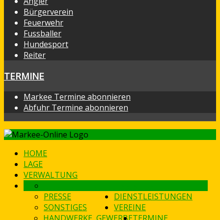
Angler
Bürgerverein
Feuerwehr
Fussballer
Hundesport
Reiter
TERMINE
Markee Termine abonnieren
Abfuhr Termine abonnieren
HOME
LAGE
VERWALTUNG
GESCHICHTLICHES
DAMALS & HEUTE
PRESSE
DIENSTLEISTUNGEN
SONSTIGES
VEREINE
HANDWERKE, GEWERBE
TERMINE