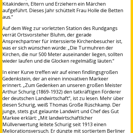
Kitakindern, Eltern und Erziehern ein Märchen
aufgeführt. Dieses Jahr schüttelt Frau Holle die Betten
aus.“
Auf dem Weg zur vorletzten Station des Rundgangs
verrät Ortsvorsteher Bluhm, der gerade
Ansprechpartner für interssierte Kirchenbesucher ist,
was er sich wünschen würde: „Die Turmuhren der
Kirchen, die nur 500 Meter auseinander liegen, sollten
wieder laufen und die Glocken regelmäßig läuten.“
In einer Kurve treffen wir auf einen findlingsgroßen
Gedenkstein, der an einen innovativen Markeer
erinnert. „Zum Gedenken an unseren großen Meister
Arthur Schurig (1869-1932) den tatkräftigen Förderer
der deutschen Landwirtschaft“, ist zu lesen. Mehr über
diesen Schurig, weiß Thomas Große Rüschkamp. Der
junge, stets gut gelaunte Landwirt und Chef des Gut
Markee erklärt: „Mit landwirtschaftlicher
Müllverwertung leitete Schurig seit 1913 einen
Meliorationsversuch. Er düngte mit sortiertem Berliner