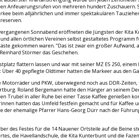
en Anfeuerungsrufen von mehreren hundert Zuschauern. Sc
ee beim alljährlichen und immer spektakulären Tauziehen 
reserven.
ergangenen Sonnabend eröffneten die Jüngsten der Kita Ku
und allen örtlichen Vereinen selbst gestaltetes Programm fü
Gäste gekommen waren. "Das ist zwar ein großer Aufwand, a
 Reinhard Störmer das Geschehen.
stplatz flattern lassen und war mit seiner MZ ES 250, ein
 Über 40 gepflegte Oldtimer hatten die Markeer aus den Ga
e Motorräder und PKW, überwiegend noch aus DDR-Zeiten, 
tburg. Roland Bergemann hatte den Hänger an seinem Deut
den Trubel in aller Ruhe bei einer Tasse Kaffee genießen ko
rinnen hatten das Umfeld festfein gemacht und für Kaffee 
nte der ehemalige Pfarrer Hans-Georg Dürr nach der Führung
ber des Festes für die 14 Nauener Ortsteile auf die Beine st
tes, die Havellandschule, die Kita Kunterbunt und die Faze