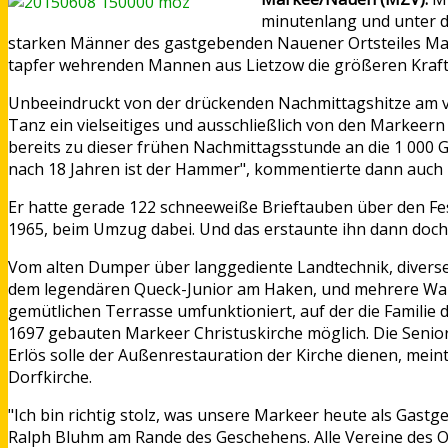
minutenlang und unter d
starken Männer des gastgebenden Nauener Ortsteiles Mark
tapfer wehrenden Mannen aus Lietzow die größeren Kraft
Unbeeindruckt von der drückenden Nachmittagshitze am v
Tanz ein vielseitiges und ausschließlich von den Markeern 
bereits zu dieser frühen Nachmittagsstunde an die 1 000 
nach 18 Jahren ist der Hammer", kommentierte dann auch
Er hatte gerade 122 schneeweiße Brieftauben über den Fe
1965, beim Umzug dabei. Und das erstaunte ihn dann doch:
Vom alten Dumper über langgediente Landtechnik, divers
dem legendären Queck-Junior am Haken, und mehrere War
gemütlichen Terrasse umfunktioniert, auf der die Familie 
1697 gebauten Markeer Christuskirche möglich. Die Senio
Erlös solle der Außenrestauration der Kirche dienen, mei
Dorfkirche.
"Ich bin richtig stolz, was unsere Markeer heute als Gastge
Ralph Bluhm am Rande des Geschehens. Alle Vereine des Or