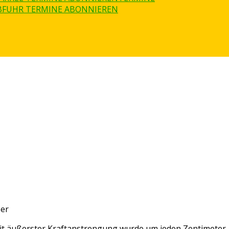
BFUHR TERMINE ABONNIEREN
zer
t äußerster Kraftanstrengung wurde um jeden Zentimeter