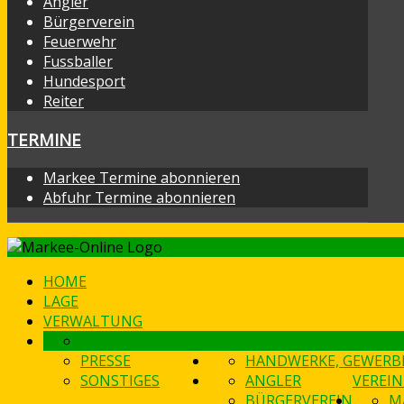
Angler
Bürgerverein
Feuerwehr
Fussballer
Hundesport
Reiter
TERMINE
Markee Termine abonnieren
Abfuhr Termine abonnieren
HOME
LAGE
VERWALTUNG
GESCHICHTLICHES
DAMALS & HEUTE
PRESSE
HANDWERKE, GEWERB
SONSTIGES
ANGLER
VEREIN
BÜRGERVEREIN
M