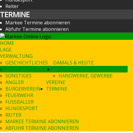
Reiter
TERMINE
Markee Termine abonnieren
Abfuhr Termine abonnieren
HOME
LAGE
VERWALTUNG
GESCHICHTLICHES
DAMALS & HEUTE
PRESSE
DIENSTLEISTUNGEN
SONSTIGES
HANDWERKE, GEWERBE
ANGLER
VEREINE
BÜRGERVEREIN
TERMINE
FEUERWEHR
FUSSBALLER
HUNDESPORT
REITER
MARKEE TERMINE ABONNIEREN
ABFUHR TERMINE ABONNIEREN