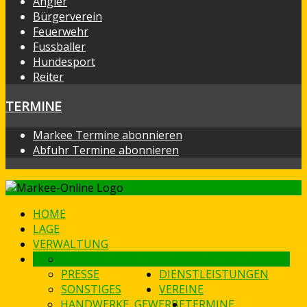
Angler
Bürgerverein
Feuerwehr
Fussballer
Hundesport
Reiter
TERMINE
Markee Termine abonnieren
Abfuhr Termine abonnieren
HOME
LAGE
VERWALTUNG
GESCHICHTLICHES
DAMALS & HEUTE
PRESSE
DIENSTLEISTUNGEN
SONSTIGES
VEREINE
HANDWERKE, GEWERBE
TERMINE