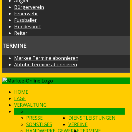
Angler
Bürgerverein
Feuerwehr
Fussballer
Hundesport
Reiter
TERMINE
Markee Termine abonnieren
Abfuhr Termine abonnieren
HOME
LAGE
VERWALTUNG
GESCHICHTLICHES
DAMALS & HEUTE
PRESSE
DIENSTLEISTUNGEN
SONSTIGES
VEREINE
HANDWERKE, GEWERBE
TERMINE