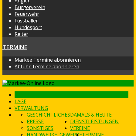
Angler
Bürgerverein
Feuerwehr
Fussballer
Hundesport
Reiter
TERMINE
Markee Termine abonnieren
Abfuhr Termine abonnieren
HOME
LAGE
VERWALTUNG
GESCHICHTLICHES
DAMALS & HEUTE
PRESSE
DIENSTLEISTUNGEN
SONSTIGES
VEREINE
HANDWERKE, GEWERBE
TERMINE